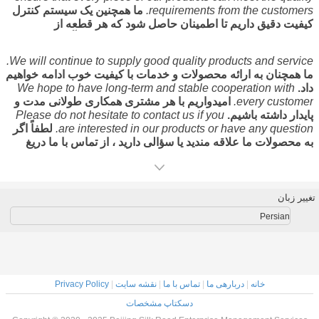
requirements from the customers.
ما همچنین یک سیستم کنترل
کیفیت دقیق داریم تا اطمینان حاصل شود که هر قطعه از
محصولات ما می تواند نیازهای کیفیت مشتریان را برآورده سازد.
Also we provide with excellent after-sale service to satisfy
We will continue to supply good quality products and service.
our customers in case they have any question or problem.
ما همچنان به ارائه محصولات و خدمات با کیفیت خوب ادامه خواهیم
همچنین ما برای ارائه رضایت مشتریان در صورت بروز هرگونه
داد.
We hope to have long-term and stable cooperation with
سوال یا مشکلی ، خدمات عالی پس از فروش ارائه می دهیم.
every customer.
امیدواریم با هر مشتری همکاری طولانی مدت و
پایدار داشته باشیم.
Please do not hesitate to contact us if you
are interested in our products or have any question.
لطفاً اگر
به محصولات ما علاقه مندید یا سؤالی دارید ، از تماس با ما دریغ
نکنید.
تغییر زبان
Persian
خانه
|
دربارهی ما
|
تماس با ما
|
نقشه سایت
|
Privacy Policy
دسکتاپ مشخصات