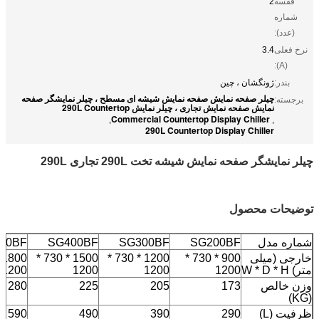
قفسه
2
شماره
(عدد):
نرخ فعلی
3.4
(A):
بندر:
ژونگشان ، چین
چیلر صفحه نمایش صفحه نمایش شیشه ای مسطح ، چیلر نمایشگر صفحه
برجسته:
نمایش صفحه نمایش تجاری ، چیلر نمایش 290L Countertop
Commercial Countertop Display Chiller
,
,
290L Countertop Display Chiller
چیلر نمایشگر صفحه نمایش شیشه تخت 290L تجاری 290L
توضیحات محصول
شماره مدل
SG200BF
SG300BF
SG400BF
00BF
خارجی (میلی
900 * 730 *
1200 * 730 *
1500 * 730 *
متر) W * D * H
1200
1200
1200
1200
وزن خالص
173
205
225
280
(KG)
ظرفیت (L)
290
390
490
590