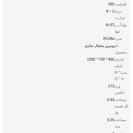
ظرفیت:
290
درجه
2 ~ 8
حرارت:
نوع آب و
N-ST
هوا:
مبرد:
R134a
نام
ویترین یخچال تجاری
محصول:
خارجی
900 * 730 * 1200
(میلی
متر) W *
D * H:
وزن
173
خالص:
مساحت
0.44
کل قفسه
ها:
مساحت
0.25
پایه: