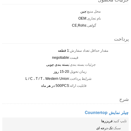
محل منبع:
چین
نام تجاری:
OEM
گواهی:
CE,Rohs
پرداخت
مقدار حداقل تعداد سفارش:
1 قطعه
قیمت:
negotiable
جزئیات بسته بندی:
بسته بندی چوبی
زمان تحویل:
15-20 روز
شرایط پرداخت:
L / C ، T / T ، Western Union
قابلیت ارائه:
500PCS در هر ماه
شرح
چیلر نمایش Countertop
تایپ کنید:
فریزرها
سبک:
تک درجه ای