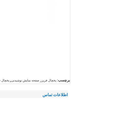
,
برچسب:
یخچال فریزر صفحه نمایش نوشیدنی
یخچال فریزر rcial
اطلاعات تماس
ارسال درخواست خود را به طور مستقیم به م