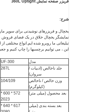
فریزر صفحه نمایش 360L Uptight
شرح:
یخچال و فریزرهای نوشیدنی برای سوپر مارکت 
نمایشگر یخچال خلاق در یک فضای فروش محدو
تبلیغاتی ما روبرو شده ایم.انواع مختلفی از ا
این ، می توانیم برچسبها را چاپ کنیم و جعبه
مدل
UF-300
جلد ناخالص (ادبیات /
287L
سروان)
وزن خالص / ناخالص
104/109
(کیلوگرم)
بعد محصول (میلی متر)
572 * 600 *
2023
بعد بسته بندی (میلی
617 * 640 *
متر)
2080