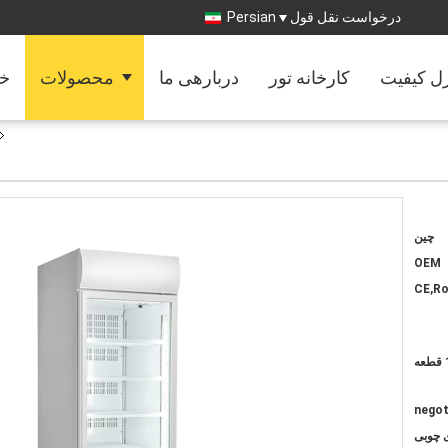
درخواست نقل قول
Persian
رل کیفیت
کارخانه تور
دربارهی ما
محصولات
خا
چین
OEM
CE,R
عه
negot
ی چوبی