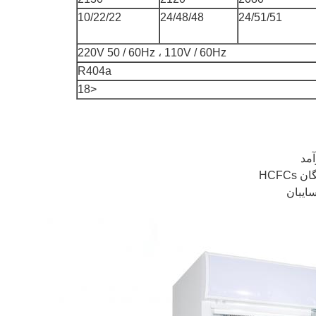
10/22/22
24/48/48
24/51/51
220V 50 / 60Hz ، 110V / 60Hz
R404a
<18
آمد
HCFC
سایبان