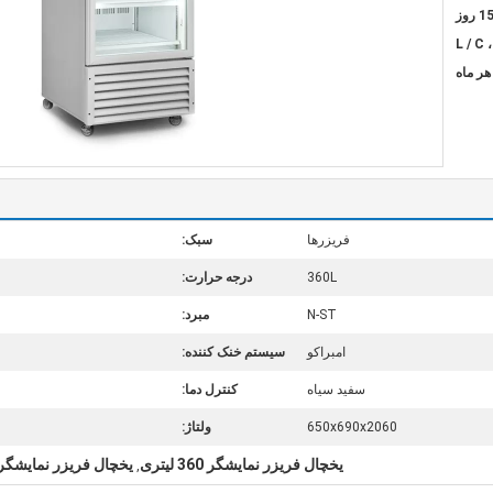
روز
L / C 
فریزرها
سبک:
360L
درجه حرارت:
N-ST
مبرد:
امبراکو
سیستم خنک کننده:
سفید سیاه
کنترل دما:
650x690x2060
ولتاژ:
یخچال فریزر نمایشگر 360 لیتری
یخچال فریزر نمایشگر
,