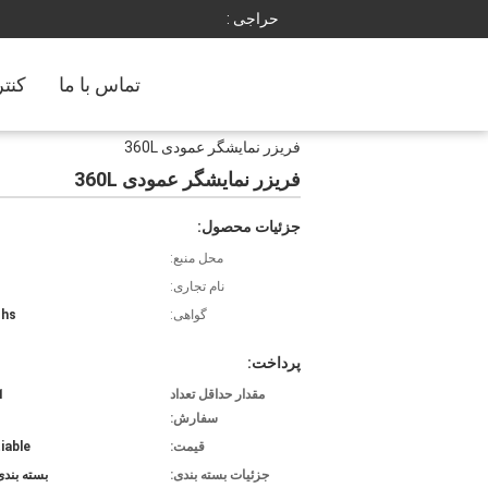
حراجی :
تماس با ما
کنت
فریزر نمایشگر عمودی 360L
فریزر نمایشگر عمودی 360L
جزئیات محصول:
محل منبع:
نام تجاری:
گواهی:
ohs
پرداخت:
مقدار حداقل تعداد
1 قط
سفارش:
قیمت:
iable
جزئیات بسته بندی:
بسته بند