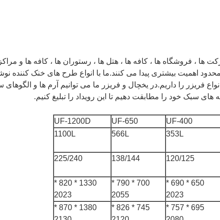
ها ، فروشگاه ها ، کافه ها ، هتل ها ، رستوران ها ، کافه ها و مراکز
د اهمیت بیشتری پیدا می کنند.ما با انواع طرح های خنک کننده نوشید
نواع فریزر را داریم.در یخچال و فریزر ما می توانیم آرم ها و الگوهای س
 های سبک خود را مطابقت دهیم تا این رویداد را تبلیغ کنیم.
UF-1200D
UF-650
UF-400
1100L
566L
353L
225/240
138/144
120/125
1330 * 820 *
700 * 790 *
650 * 690 *
2023
2055
2023
1380 * 870 *
745 * 826 *
695 * 757 *
2130
2120
2080