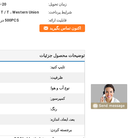
زمان تحویل:
15-20 
شرایط پرداخت:
، T / T ، Western Union
قابلیت ارائه:
500PCS در هر ماه
اکنون تماس بگیرید
توضیحات محصول جزئیات
تایپ کنید:
ظرفیت:
نوع آب و هوا:
کمپرسور:
رنگ:
بعد، ابعاد، اندازه:
برجسته کردن: