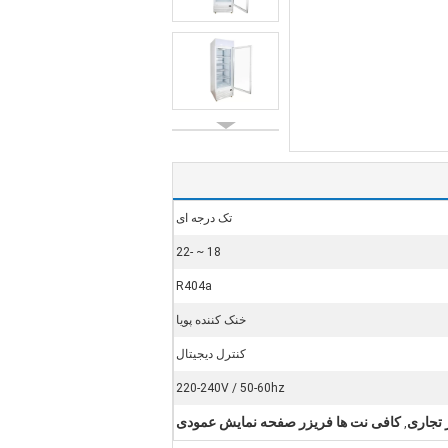
تک درجه ای
18 ~ -22
R404a
خنک کننده پویا
کنترل دیجیتال
220-240V / 50-60hz
 تجاری
کافی نت ها فریزر صفحه نمایش عمودی
,